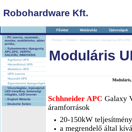
Robohardware Kft.
Főoldal
Webáruház
Újdonságok
:: PC szerviz, nyomtató-,
Főoldal
>
Főoldal
>
Szünetmentes tápegység APC,SPS,
monitor, mobiltelefon, tablet
javítás,
:: Szünetmentes tápegység
Moduláris 
APC,SPS, VERTIV,
SALICRU, INNOVASIS
Egyfázisú UPS
Háromfázisú UPS
Moduláris UPS
UPS szerviz
Használt UPS
Moduláris,
Egyenáramú tápegységek
:: Vészvilágítás, kijáratjelző
LED irányfény, biztonsági
világítás, LED inverter
Schhneider APC
Galaxy VS
:: English Website
:: Deutsche Seiten
áramforrások
20-150kW teljesítmény
a megrendelő által kívá