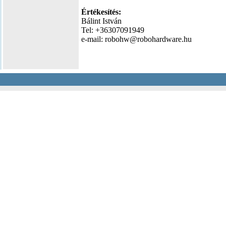
Értékesítés:
Bálint István
Tel: +36307091949
e-mail: robohw@robohardware.hu