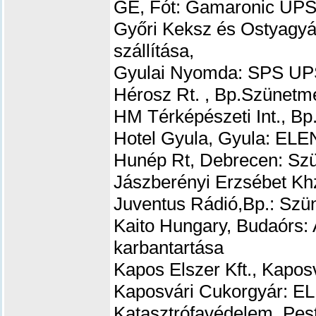
GE, Fót: Gamaronic UPS 
Győri Keksz és Ostyagyá
szállítása,
Gyulai Nyomda: SPS UPS
Hérosz Rt. , Bp.Szünetm
HM Térképészeti Int., Bp
Hotel Gyula, Gyula: ELE
Hunép Rt, Debrecen: Szü
Jászberényi Erzsébet Kh
Juventus Rádió,Bp.: Szü
Kaito Hungary, Budaórs:
karbantartása
Kapos Elszer Kft., Kapos
Kaposvári Cukorgyár: EL
Katasztrófavédelem ,Pes