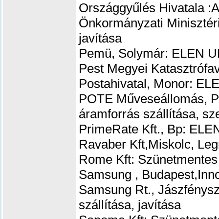
Országgyűlés Hivatala 
Önkormányzati Minisztér
javítása
Pemü, Solymár: ELEN UP
Pest Megyei Katasztrófa
Postahivatal, Monor: EL
POTE Műveseállomás, P
áramforrás szállítása, sz
PrimeRate Kft., Bp: ELE
Ravaber Kft,Miskolc, Leg
Rome Kft: Szünetmentes 
Samsung , Budapest,Inno
Samsung Rt., Jászfénys
szállítása, javítása