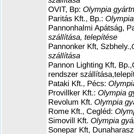
szállítása
OVIT, Bp:
Olympia gyártm
Paritás Kft., Bp.:
Olympia
Pannonhalmi Apátság, Pa
szállítása, telepítése
Pannonker Kft, Szbhely.,
szállítása
Pannon Lighting Kft, Bp.
rendszer szállítása,telepí
Pataki Kft., Pécs:
Olympia
Provillker Kft.:
Olympia gy
Revolum Kft.
Olympia gyá
Rome Kft., Cegléd:
Olymp
Simovill Kft.
Olympia gyár
Sonepar Kft, Dunaharaszt