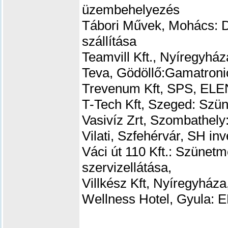
üzembehelyezés
Tábori Művek, Mohács: 
szállítása
Teamvill Kft., Nyíregyhá
Teva, Gödöllő:Gamatronic
Trevenum Kft, SPS, ELEN
T-Tech Kft, Szeged: Szün
Vasivíz Zrt, Szombathely
Vilati, Szfehérvár, SH inv
Váci út 110 Kft.: Szünetm
szervizellátása,
Villkész Kft, Nyíregyháza
Wellness Hotel, Gyula: 