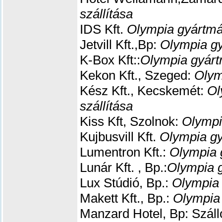
szállítása
IDS Kft.
Olympia gyártmá
Jetvill Kft.,Bp:
Olympia gy
K-Box Kft::
Olympia gyárt
Kekon Kft., Szeged:
Olym
Kész Kft., Kecskemét:
Ol
szállítása
Kiss Kft, Szolnok:
Olympi
Kujbusvill Kft.
Olympia gy
Lumentron Kft.:
Olympia 
Lunár Kft. , Bp.:
Olympia g
Lux Stúdió, Bp.:
Olympia 
Makett Kft., Bp.:
Olympia 
Manzard Hotel, Bp: Száll