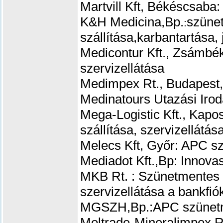
Martvill Kft, Békéscsaba
K&H
Medicina,Bp.
szüne
:
szállítása,karbantartása, 
Medicontur Kft., Zsámbék
szervizellátása
Medimpex Rt., Budapest,
Medinatours Utazási Ir
Mega-Logistic Kft., Kap
szállítása, szervizellátás
Melecs Kft, Győr: APC sz
Mediadot Kft.,Bp: Innova
MKB Rt. : Szünetmentes 
szervizellátása a bankfi
MGSZH,Bp.:APC szünetme
Moltrade-Mineralimpex Rt