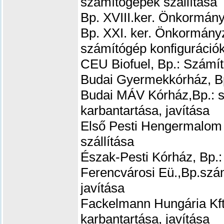
számítógépek szállítása
Bp. XVIII.ker. Önkormány
Bp. XXI. ker. Önkormányz
számítógép konfigurációk
CEU Biofuel, Bp.: Számí
Budai Gyermekkórház, Bp
Budai MÁV Kórház,Bp.: s
karbantartása, javítása
Első Pesti Hengermalom 
szállítása
Észak-Pesti Kórház, Bp.:
Ferencvárosi Eü.,Bp.
szám
javítása
Fackelmann Hungária Kft
karbantartása, javítása