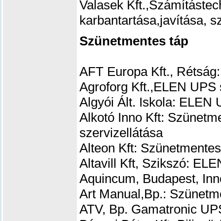
Valasek Kft.,
Számítástec
karbantartása,javítása, s
Szünetmentes táp
AFT Europa Kft., Rétság:
Agroforg Kft.,
ELEN UPS s
Algyói Ált. Iskola: ELEN 
Alkotó Inno Kft: Szünetme
szervizellátása
Alteon Kft: Szünetmentes
Altavill Kft, Szikszó: EL
Aquincum, Budapest, Inn
Art Manual,Bp.:
Szünetme
ATV, Bp. Gamatronic UPS