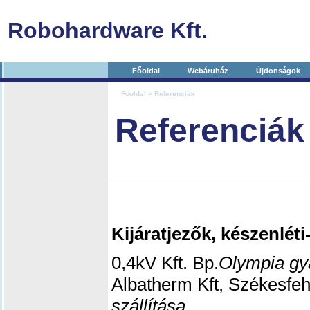
Robohardware Kft.
Főoldal
Webáruház
Újdonságok
Főoldal
> Referenciák
Referenciák
Kijáratjezők, készenléti-
0,4kV Kft. Bp.
Olympia gy
Albatherm Kft, Székesfe
szállítása