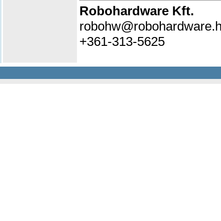
Robohardware Kft.
robohw@robohardware.
+361-313-5625