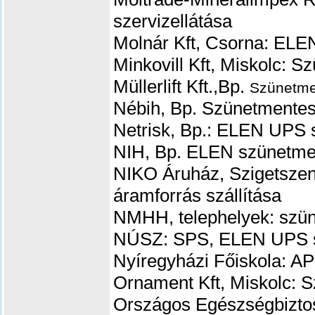
szervizellátása
Molnár Kft, Csorna: ELE
Minkovill Kft, Miskolc: 
Müllerlift Kft.,Bp.
Szünetme
Nébih, Bp. Szünetmentes 
Netrisk, Bp.: ELEN UPS s
NIH, Bp. ELEN szünetmen
NIKO Áruház, Szigetszen
áramforrás szállítása
NMHH, telephelyek: szün
NÚSZ: SPS, ELEN UPS sz
Nyíregyházi Főiskola: 
Ornament Kft, Miskolc: S
Országos Egészségbizto