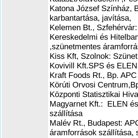
Katona József Színház, 
karbantartása, javítása,
Kelemen Bt., Szfehérvár
Kereskedelmi és Hitelban
,szünetmentes áramforrás
Kiss Kft, Szolnok: Szüne
Kovivill Kft.SPS és ELEN
Kraft Foods Rt., Bp. A
Körúti Orvosi Centrum,B
Központi Statisztikai H
Magyarnet Kft.:
ELEN és 
szállítása
Malév Rt., Budapest: A
áramforrások szállítása, 