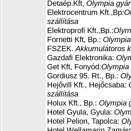
Detaép.Kft,
Olympia gyár
Elektrocentrum Kft.,Bp
:O
szállítása
Elektroprofi Kft.,Bp.:
Olym
Fornetti Kft, Bp.:
Olympia
FSZEK.
Akkumulátoros kö
Gazdafi Elektronika:
Olym
Get Kft, Fonyód:
Olympia 
Gordiusz 95. Rt., Bp.:
Ol
Hejővill Kft., Hejőcsaba:
szállítása
Holux Kft., Bp.:
Olympia g
Hotel Gyula, Gyula:
Olym
Hotel Pelion, Tapolca:
Ol
Hotel Wellamarin,Zamárd