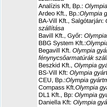
Analízis Kft, Bp.:
Olympia
Ardeo Kft., Bp.:
Olympia g
BA-Vill Kft., Salgótarján:
szállítása
Bavill Kft., Győr:
Olympia
BBG System Kft.:
Olympia
Begavill Kft.
Olympia gyá
fénynycsőarmatúrák száll
Beszkid Kft.,
Olympia gyá
BS-Vill Kft:
Olympia gyárt
CEU, Bp.:
Olympia gyártm
Compass Kft.
Olympia gyá
DL1 Kft., Bp:
Olympia gyá
Daniella Kft:
Olympia gyá