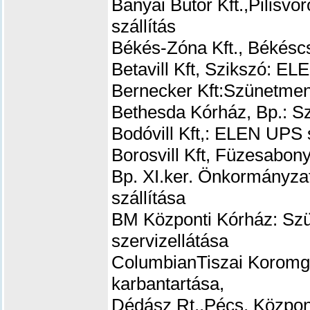
Bányai Bútor Kft.,Pilisv
szállítás
Békés-Zóna Kft., Békéscs
Betavill Kft, Szikszó: EL
Bernecker Kft:
Szünetment
Bethesda Kórház, Bp.: S
Bodóvill Kft,: ELEN UPS s
Borosvill Kft, Füzesabon
Bp. XI.ker. Önkormányza
szállítása
BM Központi Kórház: Szü
szervizellátása
ColumbianTiszai Koromg
karbantartása,
Dédász Rt.,Pécs, Közpon