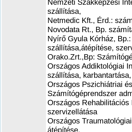
Nemzeti Szakképzési Int
szállítása,
Netmedic Kft., Érd.: szá
Novodata Rt., Bp. számít
Nyírő Gyula Kórház, Bp.
szállítása,átépítése, szer
Orako.Zrt.,Bp: Számítóg
Országos Addiktológiai I
szállítása, karbantartása,
Országos Pszichiátriai és
Számítógéprendszer admin
Országos Rehabilitációs 
szervizellátása
Országos Traumatológiai 
átépítése.