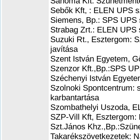
Sanoma Kft: Szünetmentes
Sebők Kft, : ELEN UPS sz
Siemens, Bp.: SPS UPS s
Strabag Zrt.: ELEN UPS s
Suzuki Rt., Esztergom: S
javítása
Szent István Egyetem, 
Szenzor Kft.,Bp.:SPS UPS
Széchenyi István Egyet
Szolnoki Spontcentrum: s
karbantartása
Szombathelyi Uszoda, E
SZP-Vill Kft, Esztergom:
Szt.János Khz.,Bp.:
Szüne
Takarékszövetkezetek: 