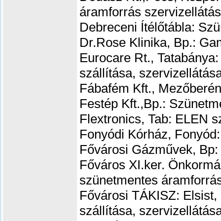
áramforrás szervizellátá
Debreceni Ítélőtábla: Szü
Dr.Rose Klinika, Bp.: Gam
Eurocare Rt., Tatabánya
szállítása, szervizellátás
Fábafém Kft., Mezőberény
Festép Kft.,Bp.: Szünetm
Flextronics, Tab: ELEN s
Fonyódi Kórház, Fonyód:
Fővárosi Gázművek, Bp: 
Főváros XI.ker. Önkormá
szünetmentes áramforráso
Fővárosi TÁKISZ: Elsist
szállítása, szervizellátás