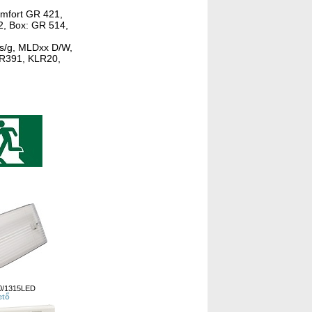
omfort GR 421,
 Box: GR 514,
 s/g, MLDxx D/W,
391, KLR20,
1315LED
ető