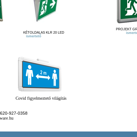
PROJEKT GR 8
KÉTOLDALAS KLR 20 LED
ismert
ismertető
Covid figyelmeztető világítás
3620-927-0358
dware.hu