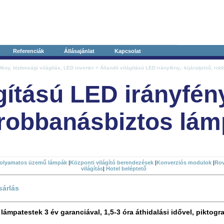
Referenciák
Állásajánlat
Kapcsolat
fény, biztonsági világítás, LED inverter
> Állandó világítású LED irányfény,- kijáratjelző, ro
gítású LED irányfény
, robbanásbiztos lá
olyamatos üzemű lámpák
|
Központi világító berendezések
|
Konverziós modulok
|
Rov
világítás
|
Hotel beléptető
sárlás
lámpatestek 3 év garanciával, 1,5-3 óra áthidalási idővel, piktog