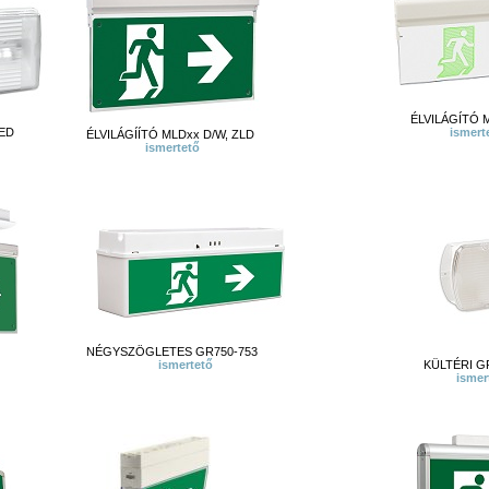
ÉLVILÁGÍTÓ M
ED
ismert
ÉLVILÁGÍÍTÓ MLDxx D/W, ZLD
ismertető
NÉGYSZÖGLETES GR750-753
ismertető
KÜLTÉRI GR 1
ismer