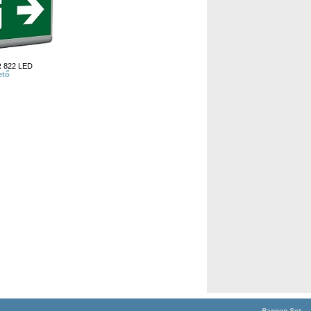
22 LED
ető
Pannon Set