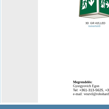
3D GR 415 LED
ismertető
Megrendelés:
Gyorgyovich Egon
Tel: +361-313-5625, +
e-mail: veszvil@robohar