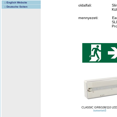
:: English Website
oldalfali:
Sl
:: Deutsche Seiten
Kültéri GR 938 , É
mennyezeti:
Eas
SLDxx, ZLDxx (xx=
Projekt: GR 
CLASSIC GR8/108/110 LE
ismertető