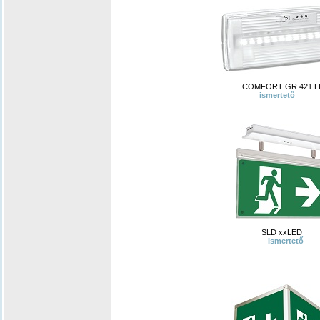
COMFORT GR 421 L
ismertető
SLD xxLED
ismertető