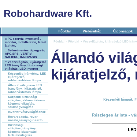
Robohardware Kft.
Főoldal
Webáruház
Újdonságok
:: PC szerviz, nyomtató-,
Főoldal
>
Főoldal
>
Vészvilágítás, kijáratjelző LED irány
monitor, mobiltelefon, tablet
javítás,
:: Szünetmentes tápegység
Állandó vilá
APC,SPS, VERTIV,
SALICRU, INNOVASIS
:: Vészvilágítás, kijáratjelző
LED irányfény, biztonsági
kijáratjelző
világítás, LED inverter
Készenléti irányfény, LED
kijáratjelző,
robbanásbiztos lámpa
Állandó világítású LED
irányfény,- kijáratjelző,
robbanásbiztos lámpa
Központi biztonsági
Készenléti lámpák
|
F
világítás, akkumulátoros
központi világítás,
szükségvilágítás
Inverter vészvilágításhoz
Részleges árlista - vá
Rovarcsapda, rovar
riasztó,szúnyog riasztó
Biztonsági
világítás,irányfény,
LED 
központi biztonsági
tartalékvilágítás