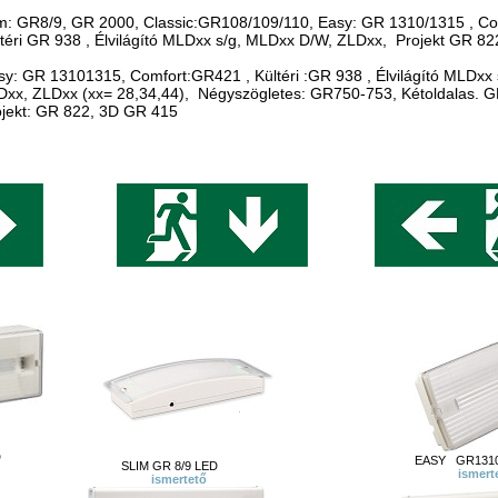
im: GR8/9, GR 2000, Classic:GR108/109/110, Easy: GR 1310/1315 , C
lvilágító MLDxx s/g, MLDxx D/W, ZLDxx, Projekt GR 822,
y: GR 13101315, Comfort:GR421 , Kültéri :GR 938 , Élvilágító MLDxx
 28,34,44), Négyszögletes: GR750-753, Kétoldalas. GR
822, 3D GR 415
D
EASY GR1310/
SLIM GR 8/9 LED
ismert
ismertető