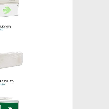
LDxxS/g
ető
938 LED
tető