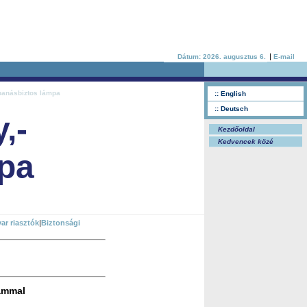
|
Dátum: 2026. augusztus 6.
E-mail
bbanásbiztos lámpa
:: English
:: Deutsch
,-
Kezdőoldal
Kedvencek közé
mpa
ar riasztók
|
Biztonsági
rammal