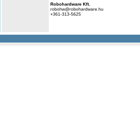
Robohardware Kft.
robohw@robohardware.hu
+361-313-5625