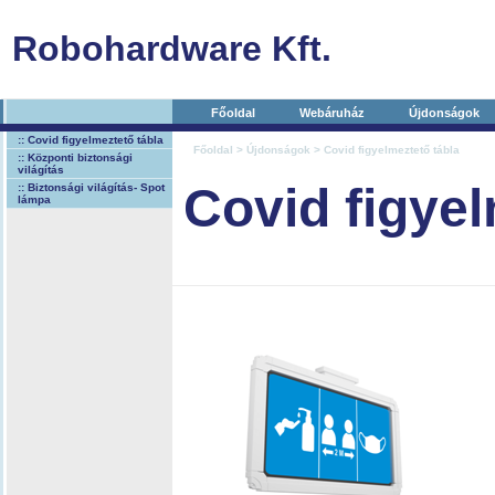
Robohardware Kft.
Főoldal
Webáruház
Újdonságok
:: Covid figyelmeztető tábla
Főoldal
>
Újdonságok
> Covid figyelmeztető tábla
:: Központi biztonsági
világítás
Covid figyel
:: Biztonsági világítás- Spot
lámpa